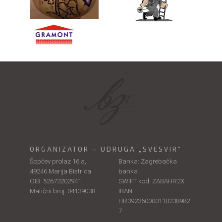
ORGANIZATOR – UDRUGA „SVESVIR”
Šopčev prolaz 16 a,
Banka: Zagrebačka
49246 Marija Bistrica
banka
OIB: 52673202941
SWIFT kod: ZABAHR2X
Matični broj: 04139038
IBAN:
HR392360000110238982
7