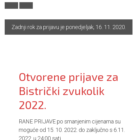
i
o
n
Zadnji rok za prijavu je ponedjeljak, 16. 11. 2020.
Otvorene prijave za
Bistrički zvukolik
2022.
RANE PRIJAVE po smanjenim cijenama su
moguće od 15. 10. 2022. do zaključno s 6.11.
2022. u 24:00 sati.