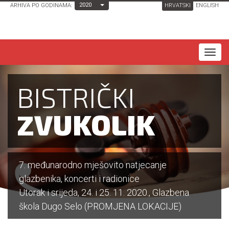
Toggle Dropdown
2020
ARHIVA PO GODINAMA:
HRVATSKI
ENGLISH
T
o
g
BISTRIČKI
g
l
ZVUKOLIK
e
n
a
7. međunarodno mješovito natjecanje
v
glazbenika, koncerti i radionice
i
Utorak i srijeda, 24. i 25. 11. 2020., Glazbena
g
škola Dugo Selo (PROMJENA LOKACIJE)
a
t