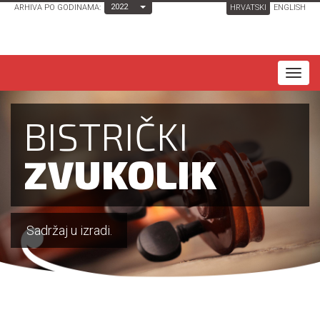
Toggle Dropdown
2022
ARHIVA PO GODINAMA:
HRVATSKI
ENGLISH
T
o
g
BISTRIČKI
g
l
ZVUKOLIK
e
n
a
Sadržaj u izradi.
v
i
g
a
t