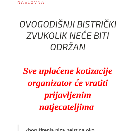
NASLOVNA
i
o
n
OVOGODIŠNJI BISTRIČKI
ZVUKOLIK NEĆE BITI
ODRŽAN
Sve uplaćene kotizacije
organizator će vratiti
prijavljenim
natjecateljima
Zbog širenja niza neistina oko