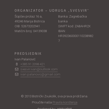
ORGANIZATOR – UDRUGA „SVESVIR”
Šopčev prolaz 16 a,
Banka: Zagrebačka
49246 Marija Bistrica
banka
OIB: 52673202941
SWIFT kod: ZABAHR2X
Matični broj: 04139038
IBAN:
HR392360000110238982
7
PREDSJEDNIK
Ivan Palanović
+385 91 2098 421
svesvir.ivan@outlook.com
ivan.palanovic@gmail.com
© 2013 Bistrički Zvukolik, sva prava pridržana.
Proučite naša
Pravila korištenja
developed by