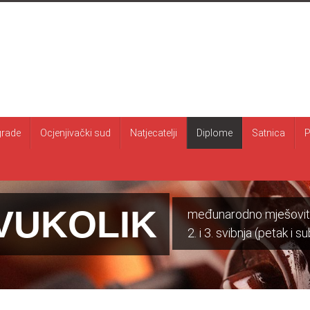
rade
Ocjenjivački sud
Natjecatelji
Diplome
Satnica
P
VUKOLIK
međunarodno mješovito 
2. i 3. svibnja (petak i 