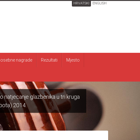
HRVATSKI
ENGLISH
osebne nagrade
Rezultati
Mjesto
natjecanje glazbenika u tri kruga
subota) 2014.