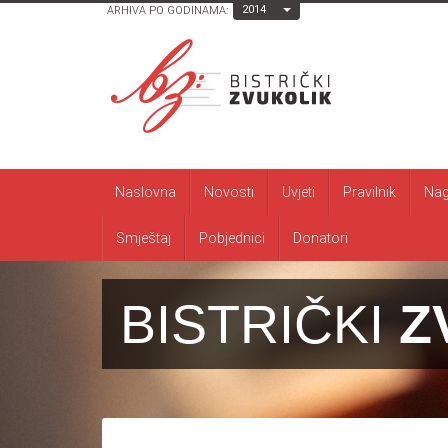
Toggle Dropdown
2014
ARHIVA PO GODINAMA:
Naslovna
Novosti
Uvjeti
Pravilnik
Nag
Smještaj
Pobjednici
Donatori
BISTRIČKI
Z