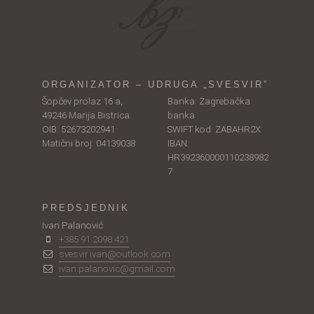
ORGANIZATOR – UDRUGA „SVESVIR”
Šopčev prolaz 16 a,
Banka: Zagrebačka
49246 Marija Bistrica
banka
OIB: 52673202941
SWIFT kod: ZABAHR2X
Matični broj: 04139038
IBAN:
HR392360000110238982
7
PREDSJEDNIK
Ivan Palanović
+385 91 2098 421
svesvir.ivan@outlook.com
ivan.palanovic@gmail.com