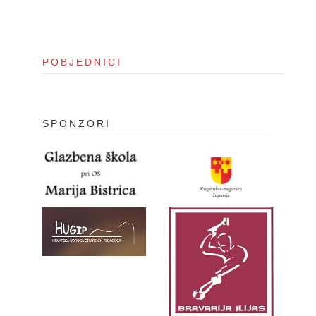
i
o
n
POBJEDNICI
SPONZORI