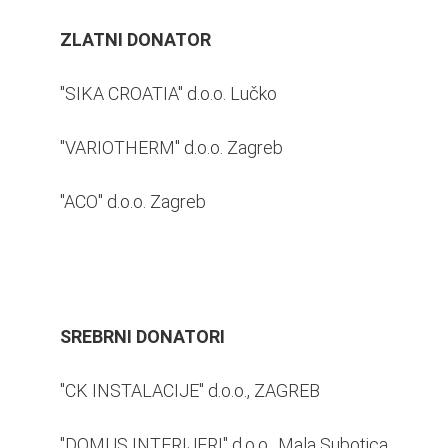
ZLATNI DONATOR
"SIKA CROATIA" d.o.o. Lučko
"VARIOTHERM" d.o.o. Zagreb
"ACO" d.o.o. Zagreb
SREBRNI DONATORI
"CK INSTALACIJE" d.o.o., ZAGREB
"DOMUS INTERIJERI" d.o.o., Mala Subotica