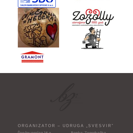
ORGANIZATOR – UDRUGA „SVESVIR”
Šopčev prolaz 16 a,
Banka: Zagrebačka