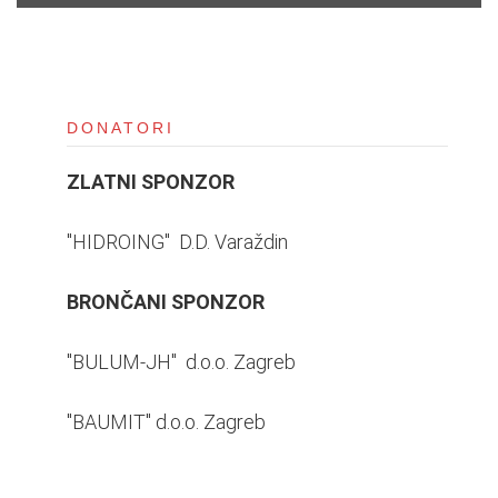
i
o
n
DONATORI
ZLATNI SPONZOR
"HIDROING" D.D. Varaždin
BRONČANI SPONZOR
"BULUM-JH" d.o.o.
Zagreb
"BAUMIT" d.o.o. Zagreb