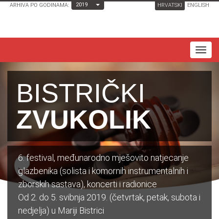
Toggle Dropdown
2019
ARHIVA PO GODINAMA:
HRVATSKI
ENGLISH
T
o
g
BISTRIČKI
g
l
ZVUKOLIK
e
n
a
6. festival, međunarodno mješovito natjecanje
v
glazbenika (solista i komornih instrumentalnih i
i
zborskih sastava), koncerti i radionice
g
Od 2. do 5. svibnja 2019. (četvrtak, petak, subota i
a
nedjelja) u Mariji Bistrici
t