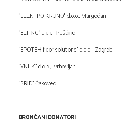
"ELEKTRO KRUNO" d.o.o., Margečan
"ELTING" d.o.o., Pušćine
"EPOTEH floor solutions" d.o.o., Zagreb
"VNUK" d.o.o., Vrhovljan
"BRID" Čakovec
BRONČANI DONATORI