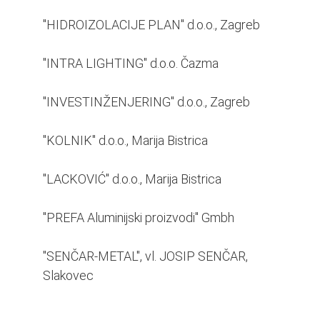
"HIDROIZOLACIJE PLAN" d.o.o., Zagreb
"INTRA LIGHTING" d.o.o. Čazma
"INVESTINŽENJERING" d.o.o., Zagreb
"KOLNIK" d.o.o., Marija Bistrica
"LACKOVIĆ" d.o.o., Marija Bistrica
"PREFA Aluminijski proizvodi" Gmbh
"SENČAR-METAL", vl. JOSIP SENČAR,
Slakovec