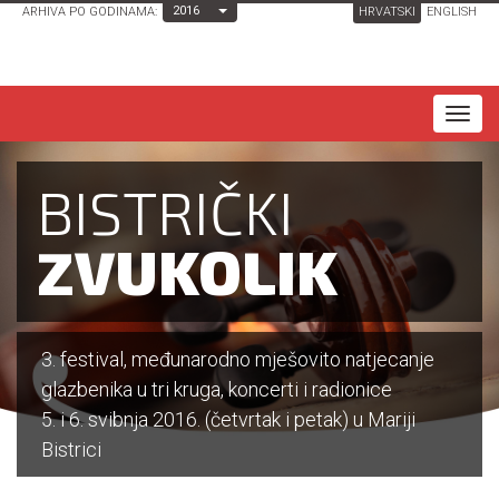
Toggle Dropdown
2016
ARHIVA PO GODINAMA:
HRVATSKI
ENGLISH
T
o
g
BISTRIČKI
g
l
ZVUKOLIK
e
n
a
3. festival, međunarodno mješovito natjecanje
v
glazbenika u tri kruga, koncerti i radionice
i
5. i 6. svibnja 2016. (četvrtak i petak) u Mariji
g
Bistrici
a
t