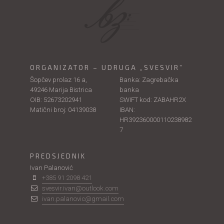
ORGANIZATOR – UDRUGA „SVESVIR”
Šopčev prolaz 16 a,
Banka: Zagrebačka
49246 Marija Bistrica
banka
OIB: 52673202941
SWIFT kod: ZABAHR2X
Matični broj: 04139038
IBAN:
HR392360000110238982
7
PREDSJEDNIK
Ivan Palanović
+385 91 2098 421
svesvir.ivan@outlook.com
ivan.palanovic@gmail.com