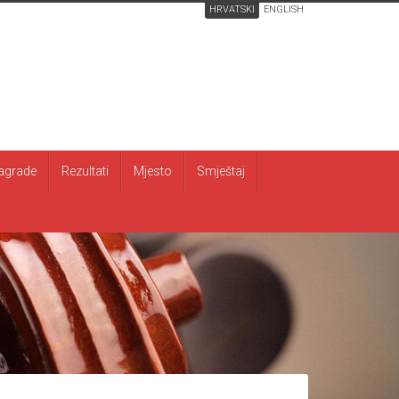
HRVATSKI
ENGLISH
agrade
Rezultati
Mjesto
Smještaj