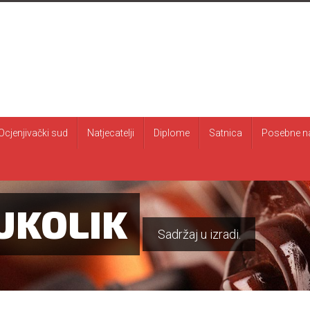
Ocjenjivački sud
Natjecatelji
Diplome
Satnica
Posebne n
UKOLIK
Sadržaj u izradi.