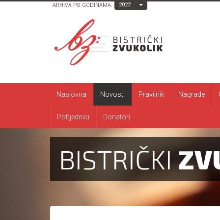
Toggle Dropdown
2022
ARHIVA PO GODINAMA:
Naslovna
Novosti
Pravilnik
Nagrade
Pobjednici
Donatori
BISTRIČKI
ZV