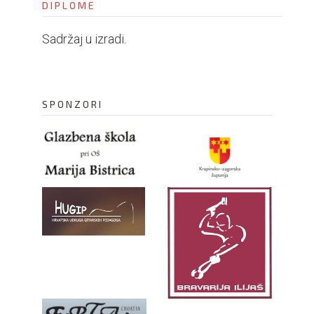
DIPLOME
i
o
Sadržaj u izradi.
n
SPONZORI