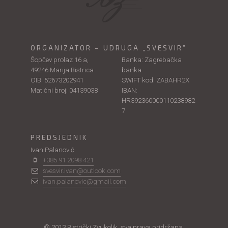
ORGANIZATOR – UDRUGA „SVESVIR”
Šopčev prolaz 16 a,
Banka: Zagrebačka
49246 Marija Bistrica
banka
OIB: 52673202941
SWIFT kod: ZABAHR2X
Matični broj: 04139038
IBAN:
HR392360000110238982
7
PREDSJEDNIK
Ivan Palanović
+385 91 2098 421
svesvir.ivan@outlook.com
ivan.palanovic@gmail.com
© 2013 Bistrički Zvukolik, sva prava pridržana.