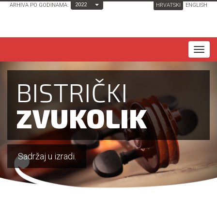
Toggle Dropdown
2022
ARHIVA PO GODINAMA:
HRVATSKI
ENGLISH
T
o
g
BISTRIČKI
g
l
ZVUKOLIK
e
n
a
Sadržaj u izradi.
v
i
g
a
t