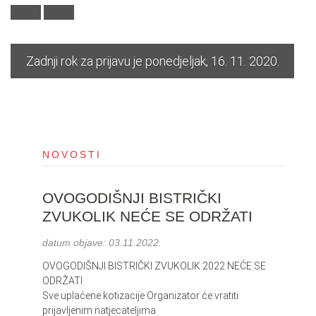
i
o
n
Zadnji rok za prijavu je ponedjeljak, 16. 11. 2020.
NOVOSTI
OVOGODIŠNJI BISTRIČKI
ZVUKOLIK NEĆE SE ODRŽATI
datum objave:
03.11.2022.
OVOGODIŠNJI BISTRIČKI ZVUKOLIK 2022 NEĆE SE
ODRŽATI
Sve uplaćene kotizacije Organizator će vratiti
prijavljenim natjecateljima