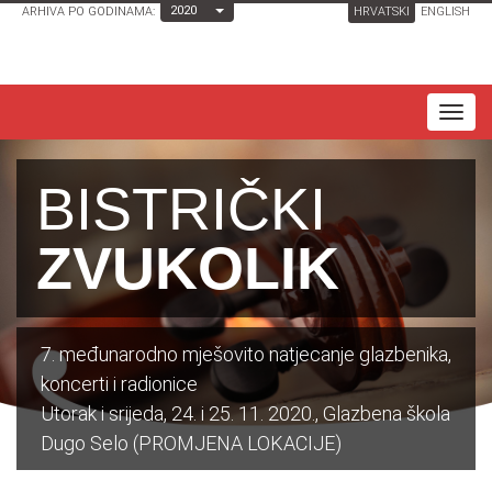
Toggle Dropdown
2020
ARHIVA PO GODINAMA:
HRVATSKI
ENGLISH
T
o
g
BISTRIČKI
g
l
ZVUKOLIK
e
n
a
7. međunarodno mješovito natjecanje glazbenika,
v
koncerti i radionice
i
Utorak i srijeda, 24. i 25. 11. 2020., Glazbena škola
g
Dugo Selo (PROMJENA LOKACIJE)
a
t