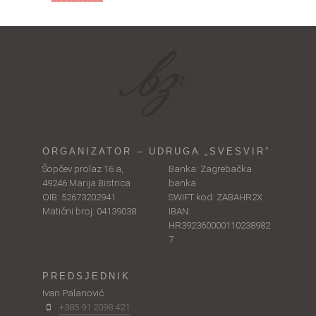
ORGANIZATOR – UDRUGA „SVESVIR”
Šopčev prolaz 16 a,
Banka: Zagrebačka
49246 Marija Bistrica
banka
OIB: 52673202941
SWIFT kod: ZABAHR2X
Matični broj: 04139038
IBAN:
HR392360000110238982
7
PREDSJEDNIK
Ivan Palanović
+385 91 2098 421