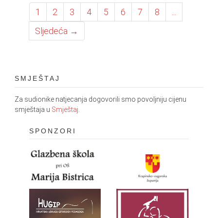
1
2
3
4
5
6
7
8
...
Sljedeća →
SMJEŠTAJ
Za sudionike natjecanja dogovorili smo povoljniju cijenu
smještaja u
Smještaj
.
SPONZORI