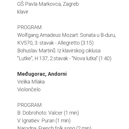
GŠ Pavla Markovca, Zagreb
klavir
PROGRAM:
Wolfgang Amadeus Mozart: Sonata u B-duru,
KV570, 3. stavak - Allegretto (3:15)
Bohuslav Martinů: Iz klavirskog ciklusa
"Lutke", H.137, 2.stavak - "Nova lutka" (1:40)
Međugorac, Andorni
Velika Mlaka
Violončelo
PROGRAM:
B. Dobrohoto: Valcer (1 min)
V. Ignatiev: Puran (1 min)
Narodna: French folk song (2 min)