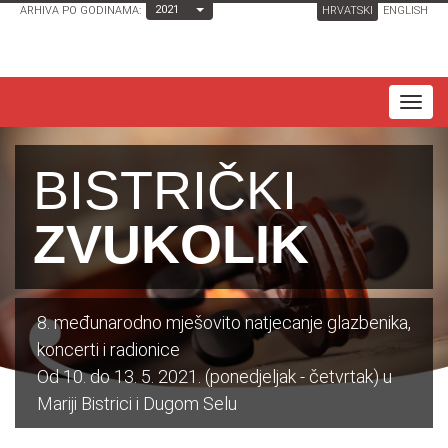
Toggle Dropdown
2021
ARHIVA PO GODINAMA:
HRVATSKI
ENGLISH
T
o
g
BISTRIČKI
g
l
ZVUKOLIK
e
n
a
8. međunarodno mješovito natjecanje glazbenika,
v
koncerti i radionice
i
Od 10. do 13. 5. 2021. (ponedjeljak - četvrtak) u
g
Mariji Bistrici i Dugom Selu
a
t