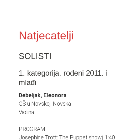
i
o
n
Natjecatelji
SOLISTI
1. kategorija, rođeni 2011. i
mlađi
Debeljak, Eleonora
GŠ u Novskoj, Novska
Violina
PROGRAM:
Josephine Trott: The Puppet show( 1:40