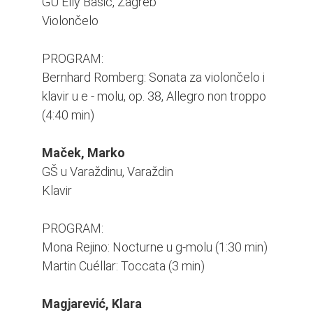
GU Elly Bašić, Zagreb
Violončelo
PROGRAM:
Bernhard Romberg: Sonata za violončelo i
klavir u e - molu, op. 38, Allegro non troppo
(4:40 min)
Maček, Marko
GŠ u Varaždinu, Varaždin
Klavir
PROGRAM:
Mona Rejino: Nocturne u g-molu (1:30 min)
Martin Cuéllar: Toccata (3 min)
Magjarević, Klara