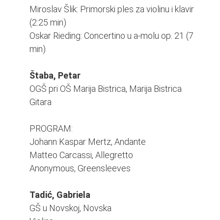
Miroslav Šlik: Primorski ples za violinu i klavir
(2:25 min)
Oskar Rieding: Concertino u a-molu op. 21 (7
min)
Štaba, Petar
OGŠ pri OŠ Marija Bistrica, Marija Bistrica
Gitara
PROGRAM:
Johann Kaspar Mertz, Andante
Matteo Carcassi, Allegretto
Anonymous, Greensleeves
Tadić, Gabriela
GŠ u Novskoj, Novska