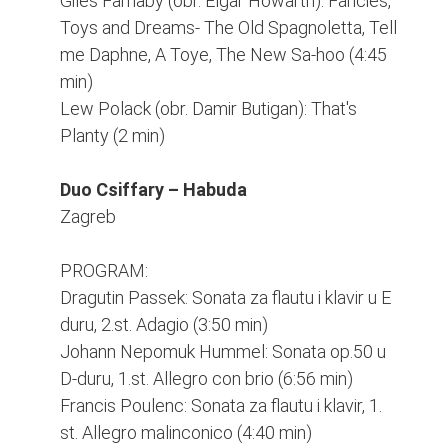
Giles Farnaby (obr. Elgar Howarth): Fancies,
Toys and Dreams- The Old Spagnoletta, Tell
me Daphne, A Toye, The New Sa-hoo (4:45
min)
Lew Polack (obr. Damir Butigan): That's
Planty (2 min)
Duo Csiffary – Habuda
Zagreb
PROGRAM:
Dragutin Passek: Sonata za flautu i klavir u E
duru, 2.st. Adagio (3:50 min)
Johann Nepomuk Hummel: Sonata op.50 u
D-duru, 1.st. Allegro con brio (6:56 min)
Francis Poulenc: Sonata za flautu i klavir, 1.
st. Allegro malinconico (4:40 min)