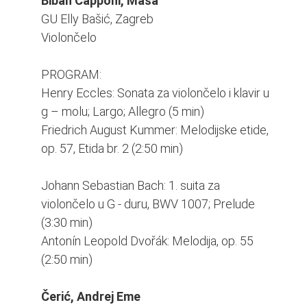
Biban Capponi, Maša
GU Elly Bašić, Zagreb
Violončelo
PROGRAM:
Henry Eccles: Sonata za violončelo i klavir u
g – molu; Largo; Allegro (5 min)
Friedrich August Kummer: Melodijske etide,
op. 57, Etida br. 2 (2:50 min)
Johann Sebastian Bach: 1. suita za
violončelo u G - duru, BWV 1007; Prelude
(3:30 min)
Antonín Leopold Dvořák: Melodija, op. 55
(2:50 min)
Čerić, Andrej Eme