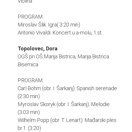
Violina
PROGRAM:
Miroslav Šlik: Igra( 3:20 min)
Antonio Vivaldi: Koncert u a-molu, 1.st
Topolovec, Dora
OGŠ pri OŠ Marija Bistrica, Marija Bistrica
Bisernica
PROGRAM:
Carl Bohm (obr. I. Šarkanj): Spanish serenade
(2:30 min)
Myroslav Skoryk (obr. I. Šarkanj): Melodie
(3:03 min)
Wilhelm Popp (obr. T. Lenart): Mađarski ples
br.1. (3:20)