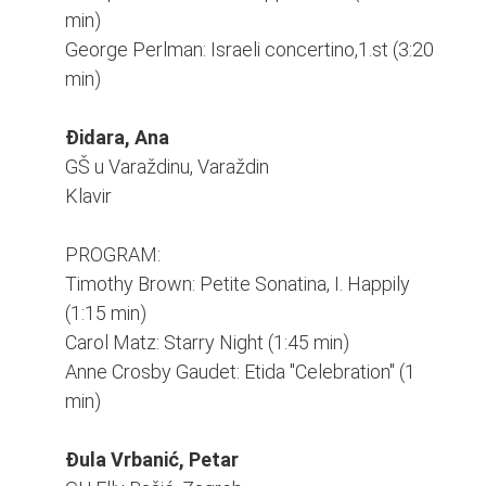
min)
George Perlman: Israeli concertino,1.st (3:20
min)
Đidara, Ana
GŠ u Varaždinu, Varaždin
Klavir
PROGRAM:
Timothy Brown: Petite Sonatina, I. Happily
(1:15 min)
Carol Matz: Starry Night (1:45 min)
Anne Crosby Gaudet: Etida "Celebration" (1
min)
Đula Vrbanić, Petar