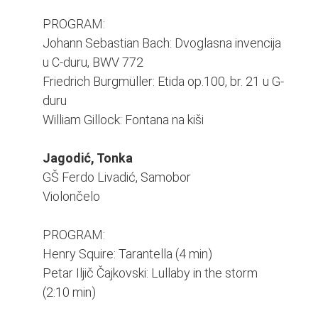
PROGRAM:
Johann Sebastian Bach: Dvoglasna invencija
u C-duru, BWV 772
Friedrich Burgmüller: Etida op.100, br. 21 u G-
duru
William Gillock: Fontana na kiši
Jagodić, Tonka
GŠ Ferdo Livadić, Samobor
Violončelo
PROGRAM:
Henry Squire: Tarantella (4 min)
Petar Iljič Čajkovski: Lullaby in the storm
(2:10 min)