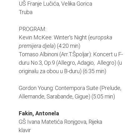
UŠ Franje Lučića, Velika Gorica
Truba
PROGRAM:
Kevin McKee: Winter's Night (
europska
premijera djela
) (4:20 min)
Tomaso Albinoni (Arr.T.Špoljar): Koncert u F-
duru No.3, Op.9 (Allegro, Adagio, Allegro) (u
originalu za obou u B-duru) (6:35 min)
Gordon Young: Contempora Suite (Prelude,
Allemande, Sarabande, Gigue) (5:05 min)
Fakin, Antonela
GŠ Ivana Matetića Ronjgova, Rijeka
klavir