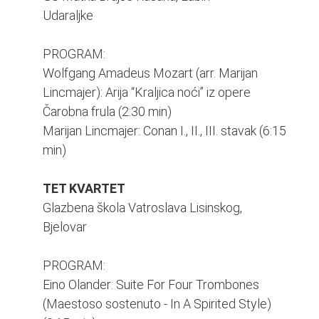
Udaraljke
PROGRAM:
Wolfgang Amadeus Mozart (arr. Marijan
Lincmajer): Arija “Kraljica noći” iz opere
Čarobna frula (2:30 min)
Marijan Lincmajer: Conan I., II., III. stavak (6:15
min)
TET KVARTET
Glazbena škola Vatroslava Lisinskog,
Bjelovar
PROGRAM:
Eino Olander: Suite For Four Trombones
(Maestoso sostenuto - In A Spirited Style)