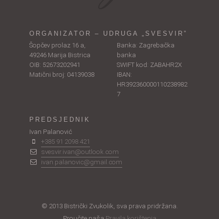
ORGANIZATOR – UDRUGA „SVESVIR”
Šopčev prolaz 16 a,
Banka: Zagrebačka
49246 Marija Bistrica
banka
OIB: 52673202941
SWIFT kod: ZABAHR2X
Matični broj: 04139038
IBAN:
HR392360000110238982
7
PREDSJEDNIK
Ivan Palanović
+385 91 2098 421
svesvir.ivan@outlook.com
ivan.palanovic@gmail.com
© 2013 Bistrički Zvukolik, sva prava pridržana.
Proučite naša
Pravila korištenja