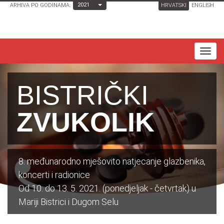
Toggle Dropdown
2021
ARHIVA PO GODINAMA:
HRVATSKI
ENGLISH
T
o
g
BISTRIČKI
g
l
ZVUKOLIK
e
n
a
8. međunarodno mješovito natjecanje glazbenika,
v
koncerti i radionice
i
Od 10. do 13. 5. 2021. (ponedjeljak - četvrtak) u
g
Mariji Bistrici i Dugom Selu
a
t