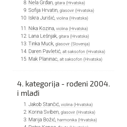
Nela Grđan,
gitara
(Hrvatska)
Sofija Hrvatin,
glasovir
(Hrvatska)
Iskra Jurišić,
violina
(Hrvatska)
Nika Kozina,
violina
(Hrvatska)
Lana Lešnjak,
gitara
(Hrvatska)
Tinka Muck,
glasovir
(Slovenija)
Daren Pavletić,
alt saksofon
(Hrvatska)
Mak Planinac,
alt saksofon
(Hrvatska)
4. kategorija - rođeni 2004.
i mlađi
Jakob Stančić,
violina
(Hrvatska)
Korina Sviben,
glasovir
(Hrvatska)
Marija Božić,
harmonika
(Hrvatska)