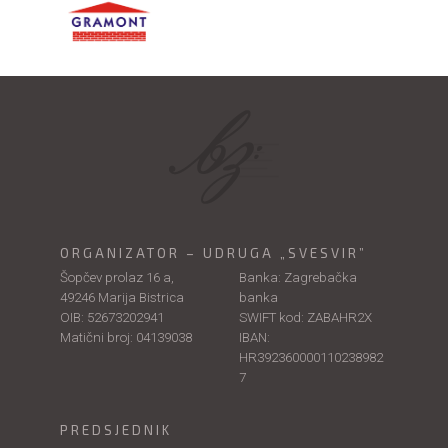
ORGANIZATOR – UDRUGA „SVESVIR”
Šopčev prolaz 16 a,
Banka: Zagrebačka
49246 Marija Bistrica
banka
OIB: 52673202941
SWIFT kod: ZABAHR2X
Matični broj: 04139038
IBAN:
HR392360000110238982
7
PREDSJEDNIK