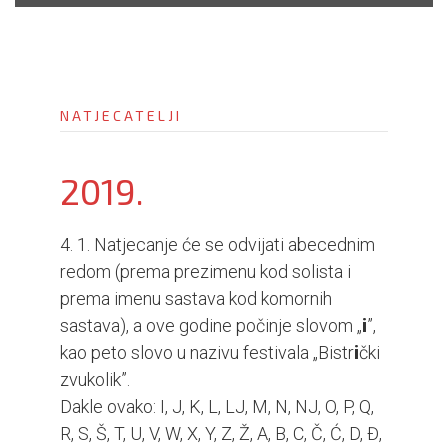
i
o
n
NATJECATELJI
2019.
4. 1. Natjecanje će se odvijati abecednim
redom (prema prezimenu kod solista i
prema imenu sastava kod komornih
sastava), a ove godine počinje slovom „
i
”,
kao peto slovo u nazivu festivala „Bistr
i
čki
zvukolik”.
Dakle ovako: I, J, K, L, LJ, M, N, NJ, O, P, Q,
R, S, Š, T, U, V, W, X, Y, Z, Ž, A, B, C, Č, Ć, D, Đ,