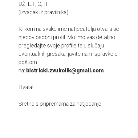
DŽ, E, F, G, H.
(izvadak iz pravilnika).
Klikom na svako ime natjecatelja otvara se
njegov osobni profil. Molimo vas detaljno
pregledajte svoje profile te u slučaju
eventualnih grešaka, javite nam ispravke e-
poštom
na:
bistricki.zvukolik@gmail.com
Hvala!
Sretno s pripremama za natjecanje!