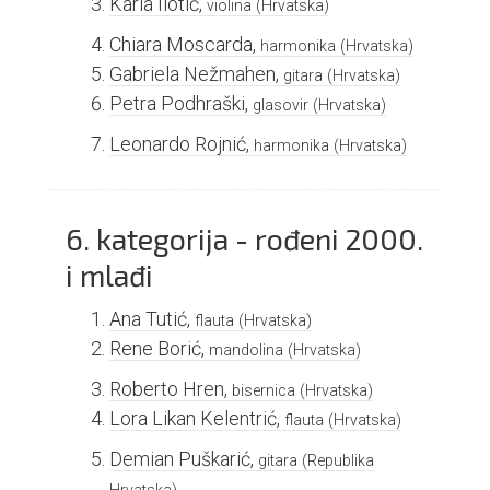
Karla Ilotić,
violina
(Hrvatska)
Chiara Moscarda,
harmonika
(Hrvatska)
Gabriela Nežmahen,
gitara
(Hrvatska)
Petra Podhraški,
glasovir
(Hrvatska)
Leonardo Rojnić,
harmonika
(Hrvatska)
6. kategorija - rođeni 2000.
i mlađi
Ana Tutić,
flauta
(Hrvatska)
Rene Borić,
mandolina
(Hrvatska)
Roberto Hren,
bisernica
(Hrvatska)
Lora Likan Kelentrić,
flauta
(Hrvatska)
Demian Puškarić,
gitara
(Republika
Hrvatska)