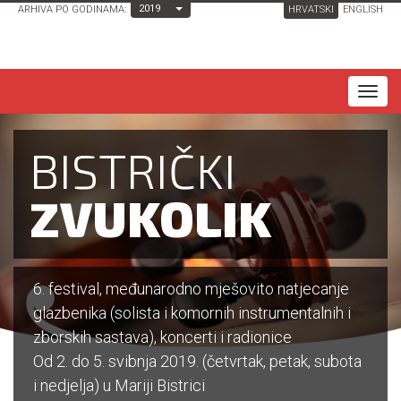
Toggle Dropdown
2019
ARHIVA PO GODINAMA:
HRVATSKI
ENGLISH
T
o
g
BISTRIČKI
g
l
ZVUKOLIK
e
n
a
6. festival, međunarodno mješovito natjecanje
v
glazbenika (solista i komornih instrumentalnih i
i
zborskih sastava), koncerti i radionice
g
Od 2. do 5. svibnja 2019. (četvrtak, petak, subota
a
i nedjelja) u Mariji Bistrici
t