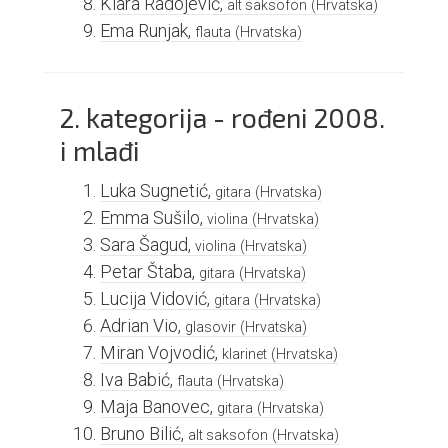
Kiara Radojević,
alt saksofon
(Hrvatska)
Ema Runjak,
flauta
(Hrvatska)
2. kategorija - rođeni 2008.
i mlađi
Luka Sugnetić,
gitara
(Hrvatska)
Emma Sušilo,
violina
(Hrvatska)
Sara Šagud,
violina
(Hrvatska)
Petar Štaba,
gitara
(Hrvatska)
Lucija Vidović,
gitara
(Hrvatska)
Adrian Vio,
glasovir
(Hrvatska)
Miran Vojvodić,
klarinet
(Hrvatska)
Iva Babić,
flauta
(Hrvatska)
Maja Banovec,
gitara
(Hrvatska)
Bruno Bilić,
alt saksofon
(Hrvatska)