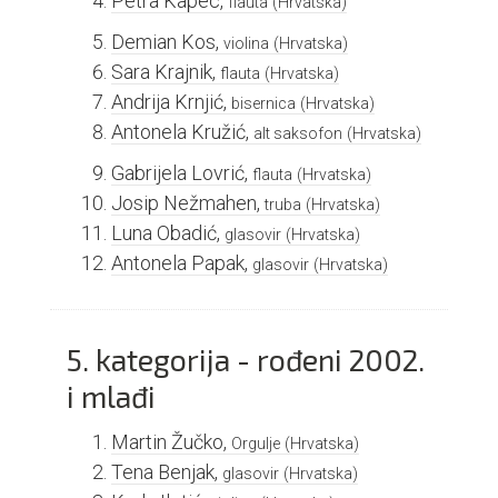
Petra Kapec,
flauta
(Hrvatska)
Demian Kos,
violina
(Hrvatska)
Sara Krajnik,
flauta
(Hrvatska)
Andrija Krnjić,
bisernica
(Hrvatska)
Antonela Kružić,
alt saksofon
(Hrvatska)
Gabrijela Lovrić,
flauta
(Hrvatska)
Josip Nežmahen,
truba
(Hrvatska)
Luna Obadić,
glasovir
(Hrvatska)
Antonela Papak,
glasovir
(Hrvatska)
5. kategorija - rođeni 2002.
i mlađi
Martin Žučko,
Orgulje
(Hrvatska)
Tena Benjak,
glasovir
(Hrvatska)