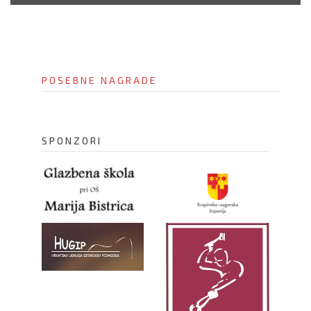
i
o
n
POSEBNE NAGRADE
SPONZORI