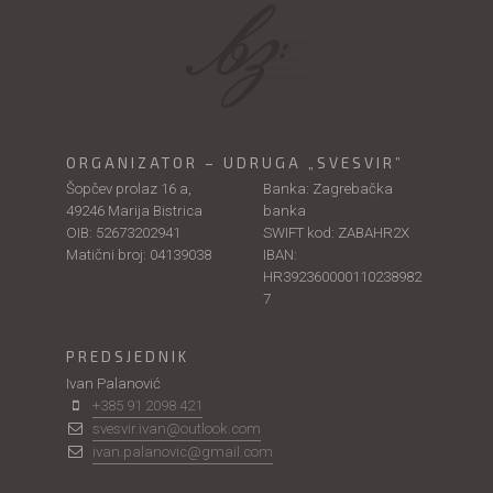
ORGANIZATOR – UDRUGA „SVESVIR”
Šopčev prolaz 16 a,
Banka: Zagrebačka
49246 Marija Bistrica
banka
OIB: 52673202941
SWIFT kod: ZABAHR2X
Matični broj: 04139038
IBAN:
HR392360000110238982
7
PREDSJEDNIK
Ivan Palanović
+385 91 2098 421
svesvir.ivan@outlook.com
ivan.palanovic@gmail.com