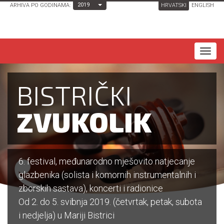
Toggle Dropdown
2019
ARHIVA PO GODINAMA:
HRVATSKI
ENGLISH
T
o
g
BISTRIČKI
g
l
ZVUKOLIK
e
n
a
6. festival, međunarodno mješovito natjecanje
v
glazbenika (solista i komornih instrumentalnih i
i
zborskih sastava), koncerti i radionice
g
Od 2. do 5. svibnja 2019. (četvrtak, petak, subota
a
i nedjelja) u Mariji Bistrici
t