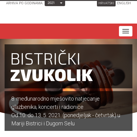
Toggle Dropdown
2021
ARHIVA PO GODINAMA:
HRVATSKI
ENGLISH
T
o
g
BISTRIČKI
g
l
ZVUKOLIK
e
n
a
8. međunarodno mješovito natjecanje
v
glazbenika, koncerti i radionice
i
Od 10. do 13. 5. 2021. (ponedjeljak - četvrtak) u
g
Mariji Bistrici i Dugom Selu
a
t