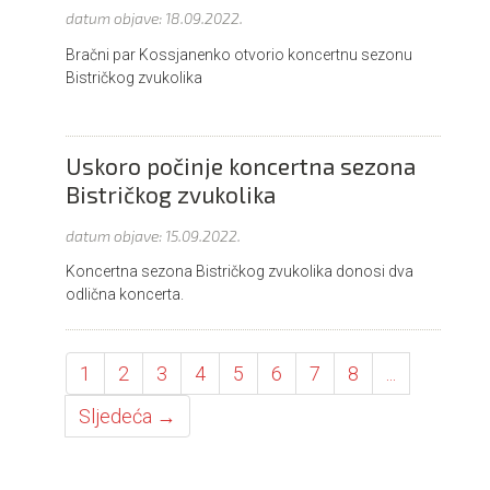
datum objave:
18.09.2022.
Bračni par Kossjanenko otvorio koncertnu sezonu
Bistričkog zvukolika
Uskoro počinje koncertna sezona
Bistričkog zvukolika
datum objave:
15.09.2022.
Koncertna sezona Bistričkog zvukolika donosi dva
odlična koncerta.
1
2
3
4
5
6
7
8
...
Sljedeća →