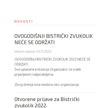
i
o
n
NOVOSTI
OVOGODIŠNJI BISTRIČKI ZVUKOLIK
NEĆE SE ODRŽATI
datum objave:
03.11.2022.
OVOGODIŠNJI BISTRIČKI ZVUKOLIK 2022 NEĆE SE
ODRŽATI
Sve uplaćene kotizacije Organizator će vratiti
prijavljenim natjecateljima
Zbog širenja niza neistina oko organizacije...
Otvorene prijave za Bistrički
zvukolik 2022.