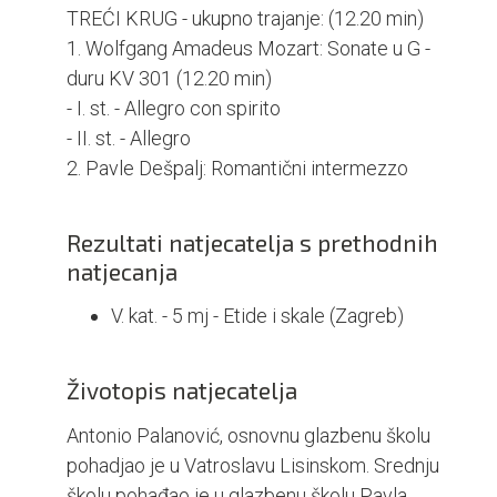
TREĆI KRUG - ukupno trajanje: (12.20 min)
1. Wolfgang Amadeus Mozart: Sonate u G -
duru KV 301 (12.20 min)
- I. st. - Allegro con spirito
- II. st. - Allegro
2. Pavle Dešpalj: Romantični intermezzo
Rezultati natjecatelja s prethodnih
natjecanja
V. kat. - 5 mj - Etide i skale (Zagreb)
Životopis natjecatelja
Antonio Palanović, osnovnu glazbenu školu
pohadjao je u Vatroslavu Lisinskom. Srednju
školu pohađao je u glazbenu školu Pavla