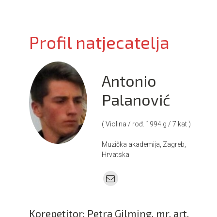
i
o
n
Profil natjecatelja
Antonio
Palanović
( Violina / rođ. 1994.g / 7.kat )
Muzička akademija, Zagreb,
Hrvatska
Korepetitor: Petra Gilming, mr. art.