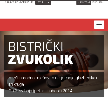
Toggle Dropdown
2014
ARHIVA PO GODINAMA:
HRVATSKI
ENGLISH
T
o
g
BISTRIČKI
g
l
ZVUKOLIK
e
n
a
međunarodno mješovito natjecanje glazbenika u
v
tri kruga
i
2. i 3. svibnja (petak i subota) 2014.
g
a
t