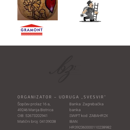
ORGANIZATOR – UDRUGA „SVESVIR”
Šopčev prolaz 16 a,
Banka: Zagrebačka
49246 Marija Bistrica
banka
OIB: 52673202941
SWIFT kod: ZABAHR2X
Matični broj: 04139038
IBAN:
HR392360000110238982