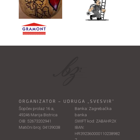
ORGANIZATOR – UDRUGA „SVESVIR”
Šopčev prolaz 16 a,
Banka: Zagrebačka
49246 Marija Bistrica
banka
OIB: 52673202941
SWIFT kod: ZABAHR2X
Matični broj: 04139038
IBAN:
HR392360000110238982
7