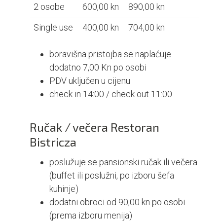
2 osobe
600,00 kn
890,00 kn
Single use
400,00 kn
704,00 kn
boravišna pristojba se naplaćuje
dodatno 7,00 Kn po osobi
PDV uključen u cijenu
check in 14:00 / check out 11:00
Ručak / večera Restoran
Bistricza
poslužuje se pansionski ručak ili večera
(buffet ili poslužni, po izboru šefa
kuhinje)
dodatni obroci od 90,00 kn po osobi
(prema izboru menija)