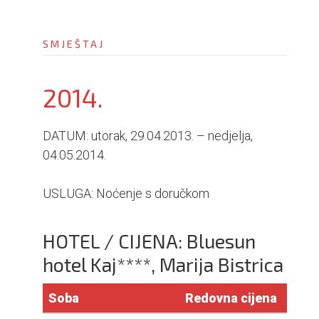
i
o
SMJEŠTAJ
n
2014.
DATUM: utorak, 29.04.2013. – nedjelja,
04.05.2014.
USLUGA: Noćenje s doručkom
HOTEL / CIJENA: Bluesun
hotel Kaj****, Marija Bistrica
Soba
Redovna cijena