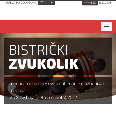
Toggle Dropdown
2014
ARHIVA PO GODINAMA:
HRVATSKI
ENGLISH
T
o
g
BISTRIČKI
g
l
ZVUKOLIK
e
n
a
međunarodno mješovito natjecanje glazbenika u
v
tri kruga
i
2. i 3. svibnja (petak i subota) 2014.
g
a
t