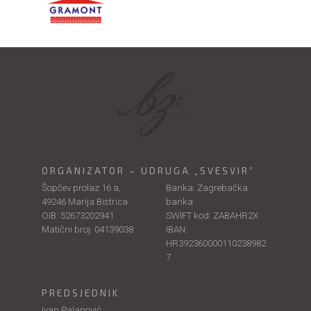
ORGANIZATOR – UDRUGA „SVESVIR”
Šopčev prolaz 16 a,
Banka: Zagrebačka
49246 Marija Bistrica
banka
OIB: 52673202941
SWIFT kod: ZABAHR2X
Matični broj: 04139038
IBAN:
HR392360000110238982
7
PREDSJEDNIK
Ivan Palanović