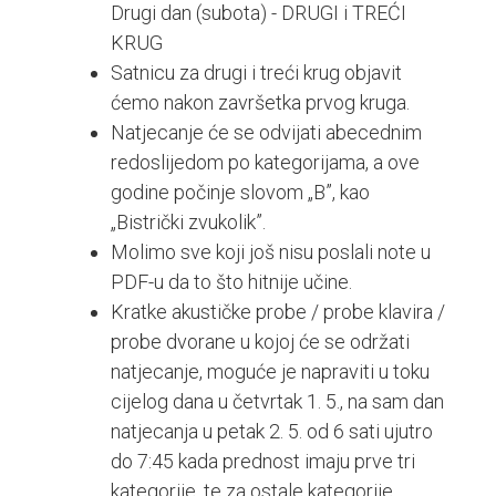
Drugi dan (subota) - DRUGI i TREĆI
KRUG
Satnicu za drugi i treći krug objavit
ćemo nakon završetka prvog kruga.
Natjecanje će se odvijati abecednim
redoslijedom po kategorijama, a ove
godine počinje slovom „B”, kao
„Bistrički zvukolik”.
Molimo sve koji još nisu poslali note u
PDF-u da to što hitnije učine.
Kratke akustičke probe / probe klavira /
probe dvorane u kojoj će se održati
natjecanje, moguće je napraviti u toku
cijelog dana u četvrtak 1. 5., na sam dan
natjecanja u petak 2. 5. od 6 sati ujutro
do 7:45 kada prednost imaju prve tri
kategorije, te za ostale kategorije