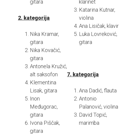
gitara
klarinet
Katarina Kutnar,
2. kategorija
violina
Ana Lisičak, klavir
Nika Kramar,
Luka Lovreković,
gitara
gitara
Nika Kovačić,
gitara
Antonela Kružić,
alt saksofon
7. kategorija
Klementina
Lisak, gitara
Ana Dadić, flauta
Inon
Antonio
Međugorac,
Palanović, violina
gitara
David Topić,
Ivona Piščak,
marimba
gitara