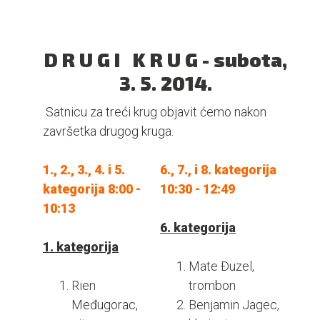
D R U G I K R U G - subota,
3. 5. 2014.
Satnicu za treći krug objavit ćemo nakon
završetka drugog kruga.
1., 2., 3., 4. i 5.
6., 7., i 8. kategorija
kategorija 8:00 -
10:30 - 12:49
10:13
6. kategorija
1. kategorija
Mate Đuzel,
Rien
trombon
Međugorac,
Benjamin Jagec,