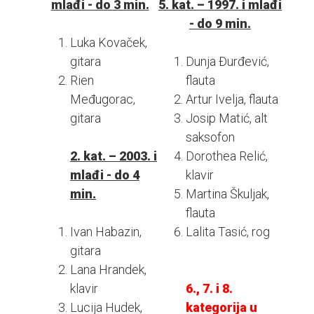
mlađi - do 3 min.
5. kat. – 1997. i mlađi
- do 9 min.
Luka Kovaček,
gitara
Dunja Đurđević,
Rien
flauta
Međugorac,
Artur Ivelja, flauta
gitara
Josip Matić, alt
saksofon
2. kat. – 2003. i
Dorothea Relić,
mlađi - do 4
klavir
min.
Martina Škuljak,
flauta
Ivan Habazin,
Lalita Tasić, rog
gitara
Lana Hrandek,
klavir
6., 7. i 8.
Lucija Hudek,
kategorija u