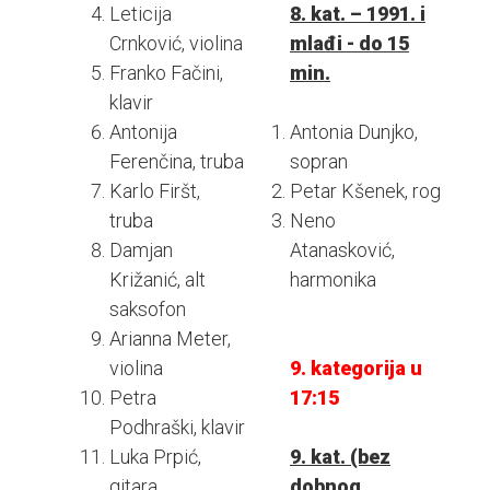
Leticija
8. kat. – 1991. i
Crnković, violina
mlađi - do 15
Franko Fačini,
min.
klavir
Antonija
Antonia Dunjko,
Ferenčina, truba
sopran
Karlo Firšt,
Petar Kšenek, rog
truba
Neno
Damjan
Atanasković,
Križanić, alt
harmonika
saksofon
Arianna Meter,
violina
9. kategorija u
Petra
17:15
Podhraški, klavir
Luka Prpić,
9. kat. (bez
gitara
dobnog