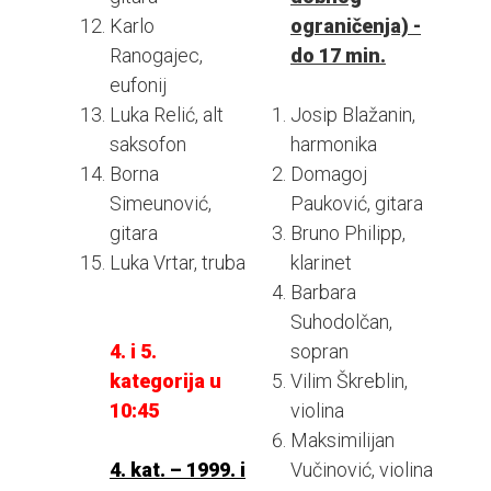
Karlo
ograničenja) -
Ranogajec,
do 17 min.
eufonij
Luka Relić, alt
Josip Blažanin,
saksofon
harmonika
Borna
Domagoj
Simeunović,
Pauković, gitara
gitara
Bruno Philipp,
Luka Vrtar, truba
klarinet
Barbara
Suhodolčan,
4. i 5.
sopran
kategorija u
Vilim Škreblin,
10:45
violina
Maksimilijan
4. kat. – 1999. i
Vučinović, violina