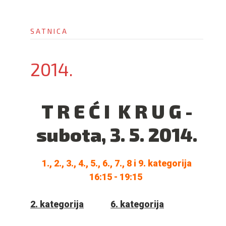
i
o
SATNICA
n
2014.
T R E Ć I K R U G -
subota, 3. 5. 2014.
1., 2., 3., 4., 5., 6., 7., 8 i 9. kategorija
16:15 - 19:15
2. kategorija
6. kategorija