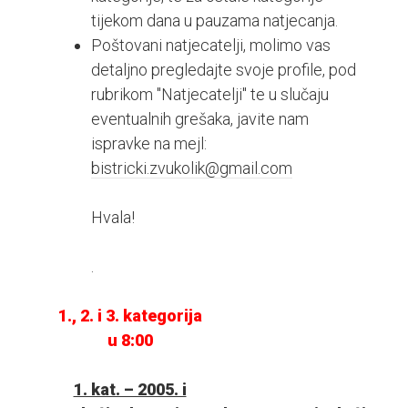
tijekom dana u pauzama natjecanja.
Poštovani natjecatelji, molimo vas
detaljno pregledajte svoje profile, pod
rubrikom "Natjecatelji" te u slučaju
eventualnih grešaka, javite nam
ispravke na mejl:
bistricki.zvukolik@gmail.com
Hvala!
.
1., 2. i 3. kategorija
u 8:00
1. kat. – 2005. i