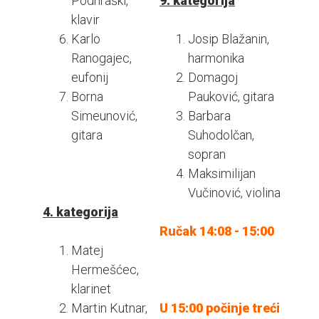
Podhraški,
9. kategorija
klavir
Karlo
Josip Blažanin,
Ranogajec,
harmonika
eufonij
Domagoj
Borna
Pauković, gitara
Simeunović,
Barbara
gitara
Suhodolčan,
sopran
Maksimilijan
Vučinović, violina
4. kategorija
Ručak 14:08 - 15:00
Matej
Hermešćec,
klarinet
Martin Kutnar,
U 15:00 počinje treći