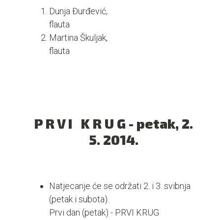
Dunja Đurđević,
flauta
Martina Škuljak,
flauta
P R V I K R U G - petak, 2.
5. 2014.
Natjecanje će se održati 2. i 3. svibnja
(petak i subota).
Prvi dan (petak) - PRVI KRUG