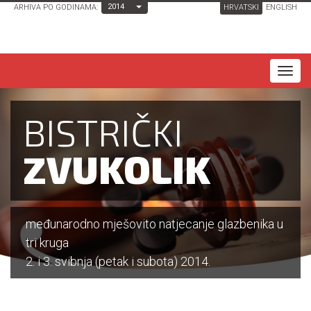
Toggle Dropdown
2014
ARHIVA PO GODINAMA:
HRVATSKI
ENGLISH
T
o
g
BISTRIČKI
g
l
ZVUKOLIK
e
n
a
međunarodno mješovito natjecanje glazbenika u
v
tri kruga
i
2. i 3. svibnja (petak i subota) 2014.
g
a
t