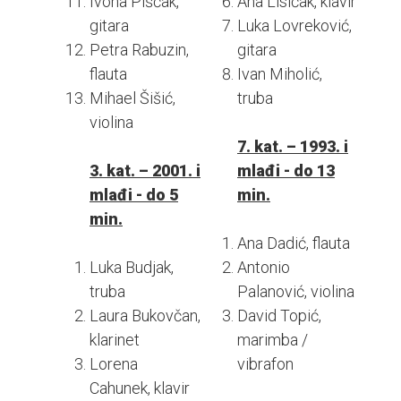
Ivona Piščak,
Ana Lisičak, klavir
gitara
Luka Lovreković,
Petra Rabuzin,
gitara
flauta
Ivan Miholić,
Mihael Šišić,
truba
violina
7. kat. – 1993. i
3. kat. – 2001. i
mlađi - do 13
mlađi - do 5
min.
min.
Ana Dadić, flauta
Luka Budjak,
Antonio
truba
Palanović, violina
Laura Bukovčan,
David Topić,
klarinet
marimba /
Lorena
vibrafon
Cahunek, klavir