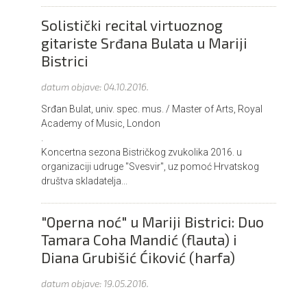
Solistički recital virtuoznog
gitariste Srđana Bulata u Mariji
Bistrici
datum objave:
04.10.2016.
Srđan Bulat, univ. spec. mus. / Master of Arts, Royal
Academy of Music, London
.
Koncertna sezona Bistričkog zvukolika 2016. u
organizaciji udruge "Svesvir", uz pomoć Hrvatskog
društva skladatelja...
"Operna noć" u Mariji Bistrici: Duo
Tamara Coha Mandić (flauta) i
Diana Grubišić Ćiković (harfa)
datum objave:
19.05.2016.
.