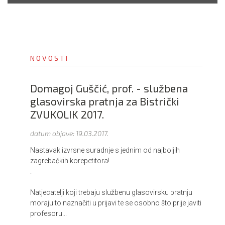
i
o
n
NOVOSTI
Domagoj Guščić, prof. - službena
glasovirska pratnja za Bistrički
ZVUKOLIK 2017.
datum objave:
19.03.2017.
Nastavak izvrsne suradnje s jednim od najboljih
zagrebačkih korepetitora!
.
Natjecatelji koji trebaju službenu glasovirsku pratnju
moraju to naznačiti u prijavi te se osobno što prije javiti
profesoru...