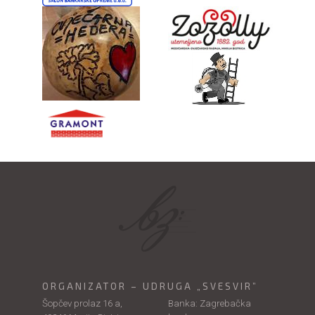
ORGANIZATOR – UDRUGA „SVESVIR”
Šopčev prolaz 16 a,
Banka: Zagrebačka