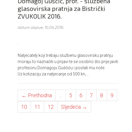
Domagoj Guščić, prof. - službena
glasovirska pratnja za Bistrički
ZVUKOLIK 2016.
datum objave:
10.04.2016.
.
Natjecatelji koji trebaju službenu glasovirsku pratnju
moraju to naznačiti u prijavi te se osobno što prije javiti
profesoru Domagoju Guščiću i poslati mu note.
Uz kotizaciju za natjecanje od 500 kn,...
← Prethodna
...
5
6
7
8
9
10
11
12
Sljedeća →