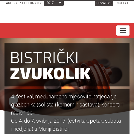
Toggle Dropdown
2017
ARHIVA PO GODINAMA:
HRVATSKI
ENGLISH
T
o
g
BISTRIČKI
g
l
ZVUKOLIK
e
n
a
4. festival, međunarodno mješovito natjecanje
v
glazbenika (solista i komornih sastava), koncerti i
i
radionice
g
Od 4. do 7. svibnja 2017. (četvrtak, petak, subota
a
i nedjelja) u Mariji Bistrici
t